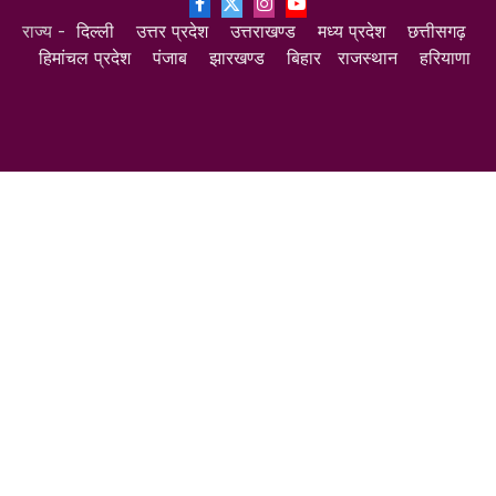
Facebook
X
Instagram
YouTube
राज्य -
दिल्ली
उत्तर प्रदेश
उत्तराखण्ड
मध्य प्रदेश
छत्तीसगढ़
(Twitter)
हिमांचल प्रदेश
पंजाब
झारखण्ड
बिहार
राजस्थान
हरियाणा