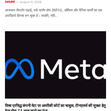
टेक्नोलॉजी
August 9, 2026
आजकल लैपटॉप पढ़ाई, वर्क फ्रॉम होम (WFH), ऑफिस और दैनिक कार्यों का एक
अपरिहार्य हिस्सा बन चुका है। तथापि, यदि…
विश्व प्रसिद्ध कंपनी मेटा पर अमरीकी कोर्ट का चाबुक, टीनएजर्स की सुरक्षा हेतु
देना होगा 54 अरब रुपये का फंड