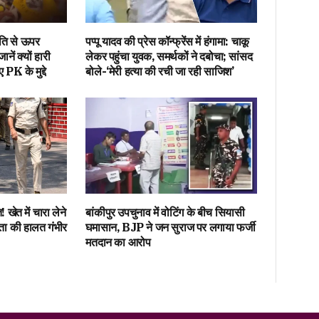
ाति से ऊपर
पप्पू यादव की प्रेस कॉन्फ्रेंस में हंगामा: चाकू
ें क्यों हारी
लेकर पहुंचा युवक, समर्थकों ने दबोचा; सांसद
K के मुद्दे
बोले-‘मेरी हत्या की रची जा रही साजिश’
! खेत में चारा लेने
बांकीपुर उपचुनाव में वोटिंग के बीच सियासी
़िता की हालत गंभीर
घमासान, BJP ने जन सुराज पर लगाया फर्जी
मतदान का आरोप