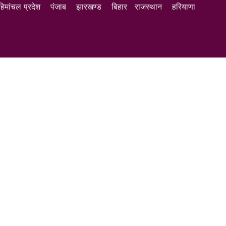
हिमांचल प्रदेश
पंजाब
झारखण्ड
बिहार
राजस्थान
हरियाणा