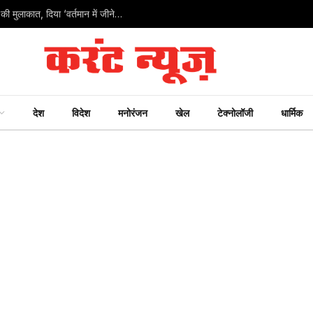
PM मोदी ने पहली बार राज्यसभा सांसद बने 36 बीजेपी नेताओं से की मुलाकात, दिया ‘वर्तमान में जीने’ का गुरुमंत्र
देश
विदेश
मनोरंजन
खेल
टेक्नोलॉजी
धार्मिक