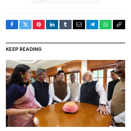
Facebook
Twitter
Pinterest
LinkedIn
Tumblr
Email
Telegram
WhatsApp
Copy
Link
KEEP READING