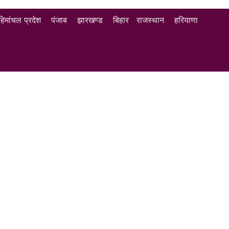
हिमांचल प्रदेश
पंजाब
झारखण्ड
बिहार
राजस्थान
हरियाणा