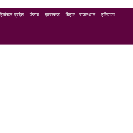
हिमांचल प्रदेश
पंजाब
झारखण्ड
बिहार
राजस्थान
हरियाणा