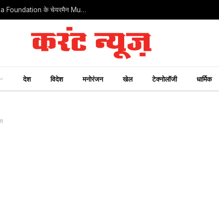
नोएडा के 12वें विशाल कांवड़ सेवा शिविर में पहुंचे Gauri Shiksha Foundation के चेयरमैन Mukesh Sharma
देश
विदेश
मनोरंजन
खेल
टेक्नोलॉजी
धार्मिक
का