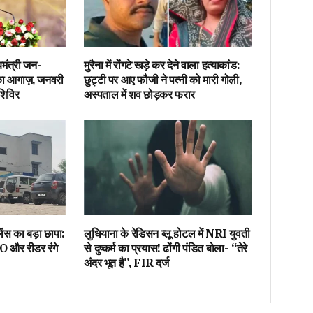
यमंत्री जन-
मुरैना में रोंगटे खड़े कर देने वाला हत्याकांड:
ा आगाज़, जनवरी
छुट्टी पर आए फौजी ने पत्नी को मारी गोली,
शिविर
अस्पताल में शव छोड़कर फरार
लेंस का बड़ा छापा:
लुधियाना के रेडिसन ब्लू होटल में NRI युवती
O और रीडर रंगे
से दुष्कर्म का प्रयास! ढोंगी पंडित बोला- “तेरे
अंदर भूत है”, FIR दर्ज