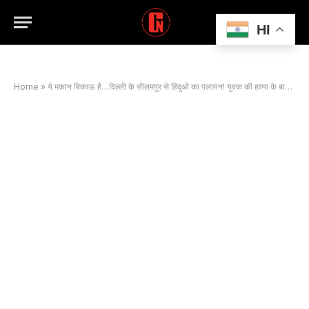
HI
Home
»
ये मकान बिकाऊ है…दिल्ली के सीलमपुर से हिंदुओं का पलायन! युवक की हत्या के बाद इलाके में दहशत