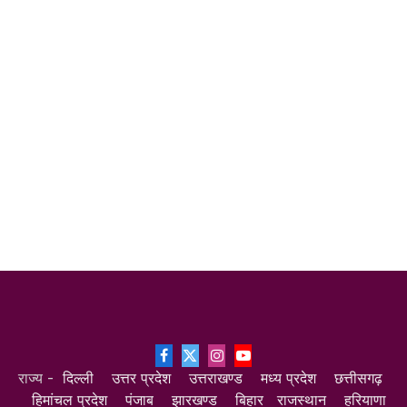
Facebook
X
Instagram
YouTube
राज्य -
दिल्ली
उत्तर प्रदेश
उत्तराखण्ड
मध्य प्रदेश
छत्तीसगढ़
(Twitter)
हिमांचल प्रदेश
पंजाब
झारखण्ड
बिहार
राजस्थान
हरियाणा