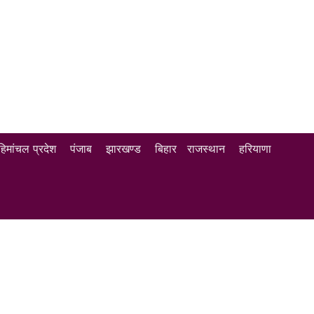
हिमांचल प्रदेश
पंजाब
झारखण्ड
बिहार
राजस्थान
हरियाणा