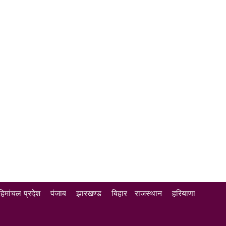
हिमांचल प्रदेश
पंजाब
झारखण्ड
बिहार
राजस्थान
हरियाणा