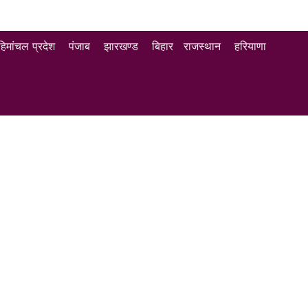
हिमांचल प्रदेश
पंजाब
झारखण्ड
बिहार
राजस्थान
हरियाणा