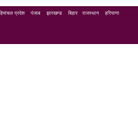
हिमांचल प्रदेश
पंजाब
झारखण्ड
बिहार
राजस्थान
हरियाणा