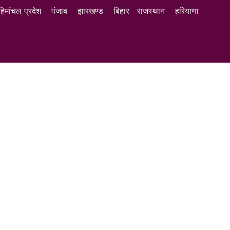
हिमांचल प्रदेश
पंजाब
झारखण्ड
बिहार
राजस्थान
हरियाणा