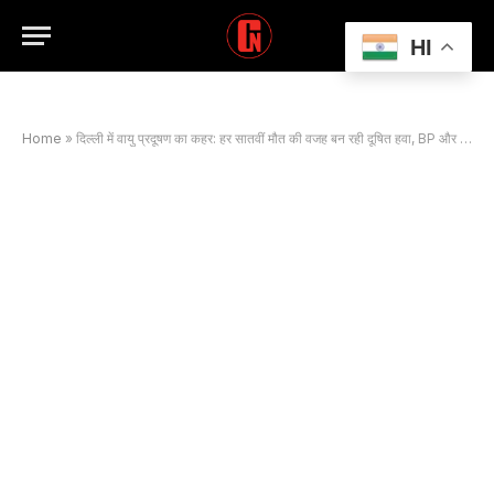
HI
Home
»
दिल्ली में वायु प्रदूषण का कहर: हर सातवीं मौत की वजह बन रही दूषित हवा, BP और डायबिटीज से भी बड़ा खतरा