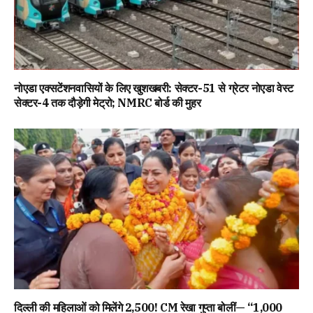
नोएडा एक्सटेंशनवासियों के लिए खुशखबरी: सेक्टर-51 से ग्रेटर नोएडा वेस्ट
सेक्टर-4 तक दौड़ेगी मेट्रो; NMRC बोर्ड की मुहर
दिल्ली की महिलाओं को मिलेंगे ₹2,500! CM रेखा गुप्ता बोलीं— “1,000