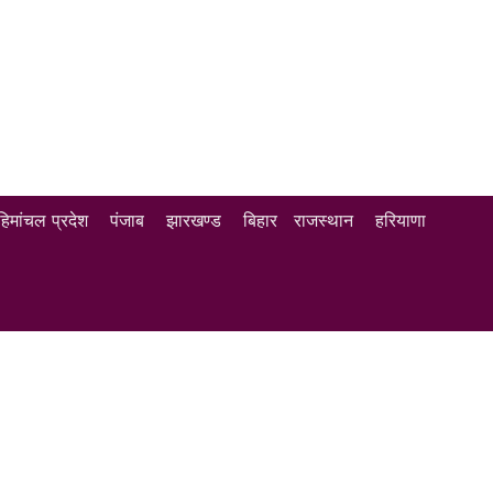
हिमांचल प्रदेश
पंजाब
झारखण्ड
बिहार
राजस्थान
हरियाणा