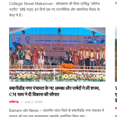
र
College Street Makeover : कोलकाता की विश्व प्रसिद्ध ‘कॉलेज
स्ट्रीट’ (बौई पाड़ा) इन दिनों एक नए राजनीतिक और सामाजिक विवाद के
केंद्र में है।
बम्हनीडीह नगर पंचायत के नए अध्यक्ष और पार्षदों ने ली शपथ,
CM साय ने दी विकास की सौगात
ए
क
छत्तीसगढ़
July 2, 2026
छ
Bamani-dih News – जांजगीर-चांपा जिले के बम्हनीडीह नगर पंचायत में
गुरुवार को एक भव्य शपथग्रहण समारोह आयोजित किया गया।
क