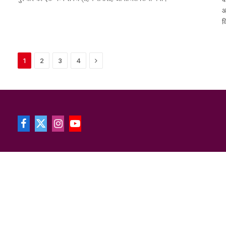
आ
क
Next
1
2
3
4
Facebook
X
Instagram
YouTube
(Twitter)