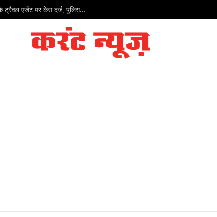
गुरदासपुर में कनाडा भेजने के नाम पर 35 लाख की ठगी: जालंधर के ट्रैवल एजेंट पर केस दर्ज, पुलिस जांच शुरू