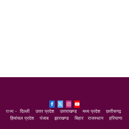
Facebook
X
Instagram
YouTube
राज्य -
दिल्ली
उत्तर प्रदेश
उत्तराखण्ड
मध्य प्रदेश
छत्तीसगढ़
(Twitter)
हिमांचल प्रदेश
पंजाब
झारखण्ड
बिहार
राजस्थान
हरियाणा