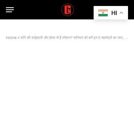
HI
Home
»
शनि की साढ़ेसाती और ढैय्या से हैं परेशान? शनिवार को करें इन 5 महामंत्रों का जाप, तुरंत मिलेगी राहत