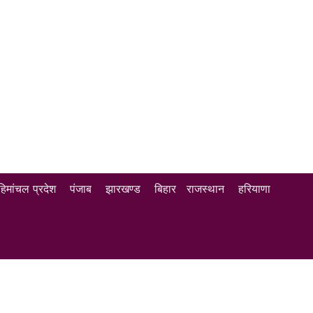
हिमांचल प्रदेश
पंजाब
झारखण्ड
बिहार
राजस्थान
हरियाणा