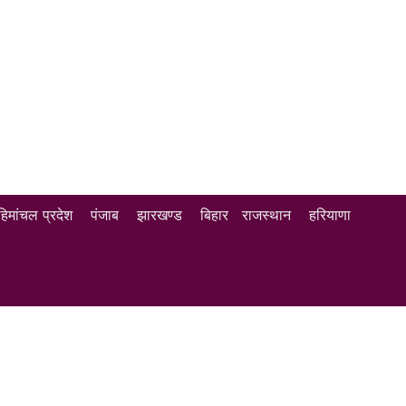
हिमांचल प्रदेश
पंजाब
झारखण्ड
बिहार
राजस्थान
हरियाणा