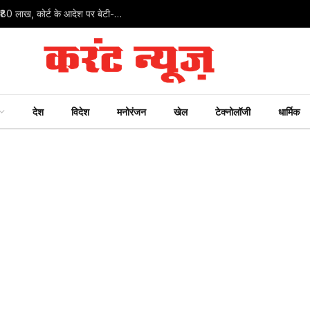
इंदौर में कलयुगी बेटी की करतूत: मां के खाते से उड़ाए मृत पिता के ₹80 लाख, कोर्ट के आदेश पर बेटी-दामाद पर FIR
देश
विदेश
मनोरंजन
खेल
टेक्नोलॉजी
धार्मिक