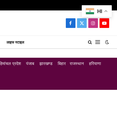
HI
Facebook
X
Instagram
YouTu
(Twitter)
लाइफ स्टाइल
हिमांचल प्रदेश
पंजाब
झारखण्ड
बिहार
राजस्थान
हरियाणा