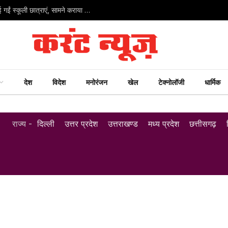
सतना जिला अस्पताल में बड़ा नियम उल्लंघन: पीएम हाउस में घुसाई गईं स्कूली छात्राएं, सामने कराया गया पोस्टमार्टम
देश
विदेश
मनोरंजन
खेल
टेक्नोलॉजी
धार्मिक
राज्य -
दिल्ली
उत्तर प्रदेश
उत्तराखण्ड
मध्य प्रदेश
छत्तीसगढ़