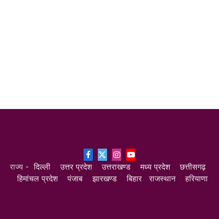
Facebook
X
Instagram
YouTube
राज्य -
दिल्ली
उत्तर प्रदेश
उत्तराखण्ड
मध्य प्रदेश
छत्तीसगढ़
(Twitter)
हिमांचल प्रदेश
पंजाब
झारखण्ड
बिहार
राजस्थान
हरियाणा