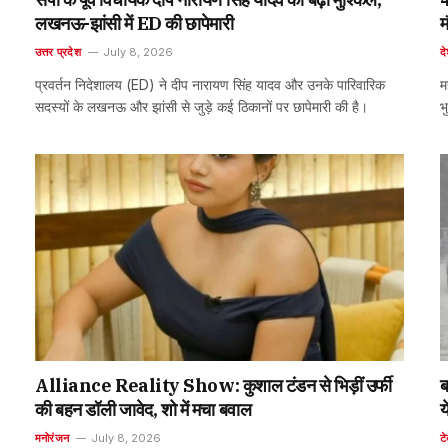
लखनऊ-झांसी में ED की छापेमारी
म
उत्तर प्रदेश
July 8, 2026
द
प्रवर्तन निदेशालय (ED) ने दीप नारायण सिंह यादव और उनके पारिवारिक
म
सदस्यों के लखनऊ और झांसी से जुड़े कई ठिकानों पर छापेमारी की है।
भ
Alliance Reality Show: कुशाल टंडन से भिड़ीं उर्फी
ब
की बहन डॉली जावेद, शो में मचा बवाल
य
मनोरंजन
July 8, 2026
टे