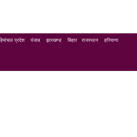
हिमांचल प्रदेश
पंजाब
झारखण्ड
बिहार
राजस्थान
हरियाणा