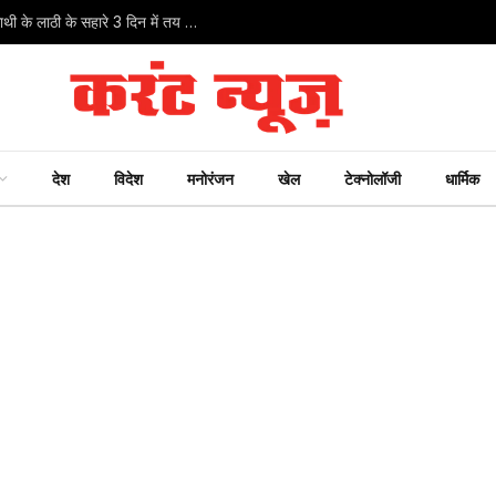
मुजफ्फरनगर: दृष्टिहीन सत्येंद्र की अटूट शिवभक्ति! बिना किसी साथी के लाठी के सहारे 3 दिन में तय किया हरिद्वार का सफर
देश
विदेश
मनोरंजन
खेल
टेक्नोलॉजी
धार्मिक