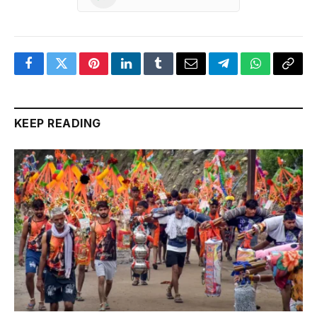
Facebook
Twitter
Pinterest
LinkedIn
Tumblr
Email
Telegram
WhatsApp
Copy
Link
KEEP READING