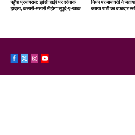
पहुँचा प्रयागराज: झांसी हाईवे पर दर्दनाक
निधन पर मायावती ने जताय
हादसा, कसारी-मसारी में होगा सुपुर्द-ए-खाक
बताया पार्टी का वफादार स्त
Facebook
X
Instagram
YouTube
(Twitter)