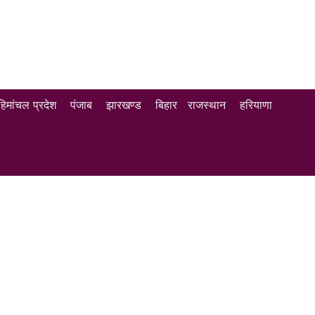
हिमांचल प्रदेश
पंजाब
झारखण्ड
बिहार
राजस्थान
हरियाणा