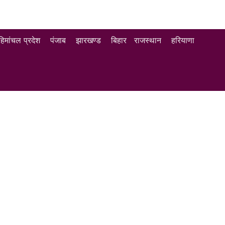
हिमांचल प्रदेश
पंजाब
झारखण्ड
बिहार
राजस्थान
हरियाणा