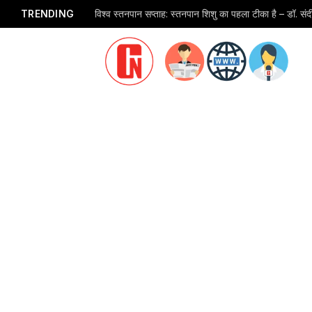
TRENDING
विश्व स्तनपान सप्ताह: स्तनपान शिशु का पहला टीका है – डॉ. स