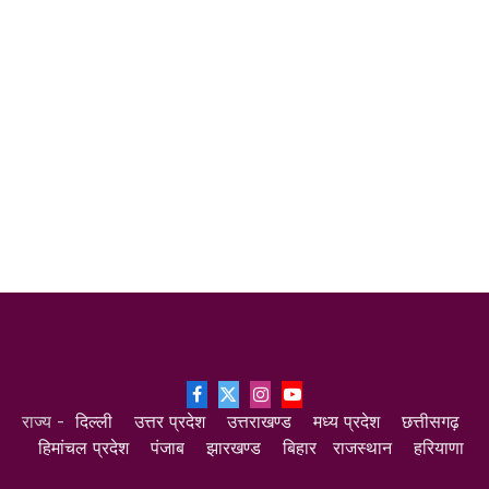
Facebook
X
Instagram
YouTube
राज्य -
दिल्ली
उत्तर प्रदेश
उत्तराखण्ड
मध्य प्रदेश
छत्तीसगढ़
(Twitter)
हिमांचल प्रदेश
पंजाब
झारखण्ड
बिहार
राजस्थान
हरियाणा