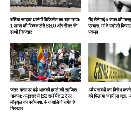
बठिंडा साइबर थाने में विजिलेंस का बड़ा छापा:
गेंद लेने गई 5 साल की मासूम 
1 लाख की रिश्वत लेते SHO और रीडर रंगे
प्रयास, मां ने पड़ोसी किराएद
हाथों गिरफ्तार
पकड़ा
जंतर-मंतर पर बड़े आतंकी हमले की साजिश
अवैध संबंधों का विरोध करने 
नाकाम: अमृतसर में ISI समर्थित 2 टेरर
को पिलाया जहरीला जूस, अजन
मॉड्यूल का पर्दाफाश, 4 नाबालिगों समेत 9
गिरफ्तार