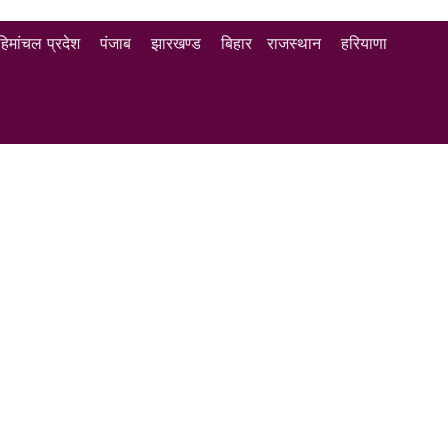
हिमांचल प्रदेश
पंजाब
झारखण्ड
बिहार
राजस्थान
हरियाणा