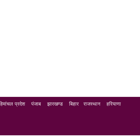
हिमांचल प्रदेश
पंजाब
झारखण्ड
बिहार
राजस्थान
हरियाणा