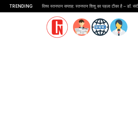
TRENDING
विश्व स्तनपान सप्ताह: स्तनपान शिशु का पहला टीका है – डॉ. स