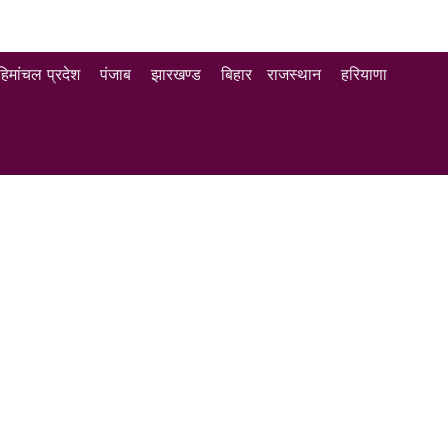
हिमांचल प्रदेश
पंजाब
झारखण्ड
बिहार
राजस्थान
हरियाणा