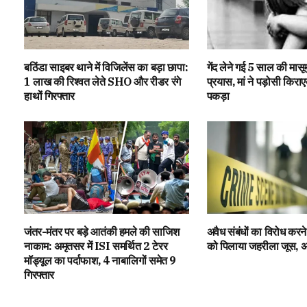
बठिंडा साइबर थाने में विजिलेंस का बड़ा छापा:
गेंद लेने गई 5 साल की मासूम 
1 लाख की रिश्वत लेते SHO और रीडर रंगे
प्रयास, मां ने पड़ोसी किराएद
हाथों गिरफ्तार
पकड़ा
जंतर-मंतर पर बड़े आतंकी हमले की साजिश
अवैध संबंधों का विरोध करने 
नाकाम: अमृतसर में ISI समर्थित 2 टेरर
को पिलाया जहरीला जूस, अजन
मॉड्यूल का पर्दाफाश, 4 नाबालिगों समेत 9
गिरफ्तार