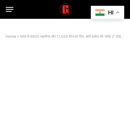
HI
Home
»
भारत में 4800 स्क्रीन्स और 17,000 शोज हर दिन; सनी देओल की ‘बॉर्डर 2’ तोड़ेगी ‘गदर 2’ का रिकॉर्ड?