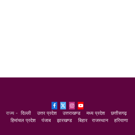
Facebook
X
Instagram
YouTube
राज्य -
दिल्ली
उत्तर प्रदेश
उत्तराखण्ड
मध्य प्रदेश
छत्तीसगढ़
(Twitter)
हिमांचल प्रदेश
पंजाब
झारखण्ड
बिहार
राजस्थान
हरियाणा