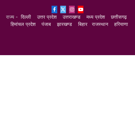
Facebook
X
Instagram
YouTube
राज्य -
दिल्ली
उत्तर प्रदेश
उत्तराखण्ड
मध्य प्रदेश
छत्तीसगढ़
(Twitter)
हिमांचल प्रदेश
पंजाब
झारखण्ड
बिहार
राजस्थान
हरियाणा