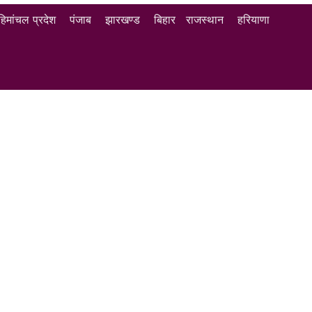
हिमांचल प्रदेश
पंजाब
झारखण्ड
बिहार
राजस्थान
हरियाणा