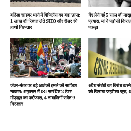
बठिंडा साइबर थाने में विजिलेंस का बड़ा छापा:
गेंद लेने गई 5 साल की मासूम 
1 लाख की रिश्वत लेते SHO और रीडर रंगे
प्रयास, मां ने पड़ोसी किराएद
हाथों गिरफ्तार
पकड़ा
जंतर-मंतर पर बड़े आतंकी हमले की साजिश
अवैध संबंधों का विरोध करने 
नाकाम: अमृतसर में ISI समर्थित 2 टेरर
को पिलाया जहरीला जूस, अजन
मॉड्यूल का पर्दाफाश, 4 नाबालिगों समेत 9
गिरफ्तार