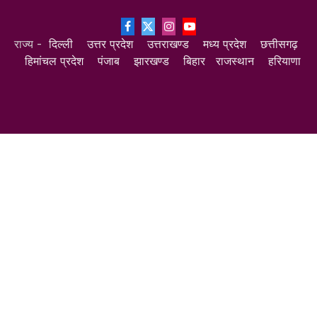
Facebook
X
Instagram
YouTube
राज्य -
दिल्ली
उत्तर प्रदेश
उत्तराखण्ड
मध्य प्रदेश
छत्तीसगढ़
(Twitter)
हिमांचल प्रदेश
पंजाब
झारखण्ड
बिहार
राजस्थान
हरियाणा