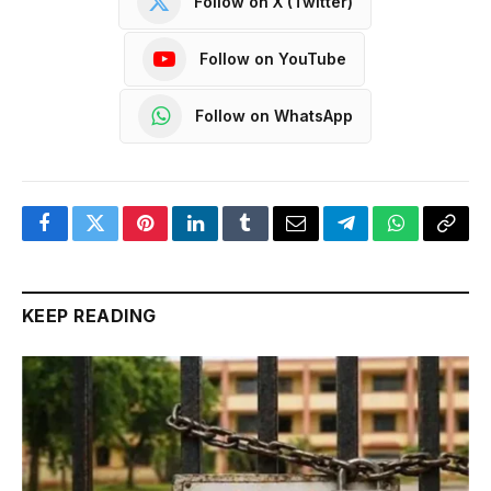
Follow on X (Twitter)
Follow on YouTube
Follow on WhatsApp
Facebook
Twitter
Pinterest
LinkedIn
Tumblr
Email
Telegram
WhatsApp
Copy
Link
KEEP READING