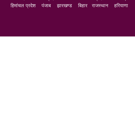
हिमांचल प्रदेश
पंजाब
झारखण्ड
बिहार
राजस्थान
हरियाणा