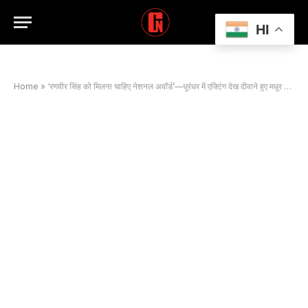
HI
Home
»
‘रणवीर सिंह को मिलना चाहिए नेशनल अवॉर्ड’—धुरंधर में एक्टिंग देख दीवाने हुए मधुर भंडारकर