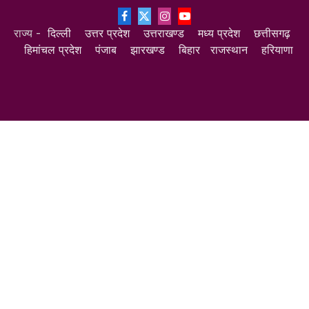
Facebook
X
Instagram
YouTube
राज्य -
दिल्ली
उत्तर प्रदेश
उत्तराखण्ड
मध्य प्रदेश
छत्तीसगढ़
(Twitter)
हिमांचल प्रदेश
पंजाब
झारखण्ड
बिहार
राजस्थान
हरियाणा