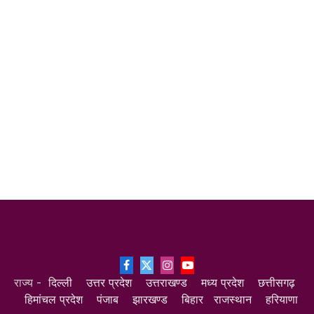
Facebook
X
Instagram
YouTube
राज्य -
दिल्ली
उत्तर प्रदेश
उत्तराखण्ड
मध्य प्रदेश
छत्तीसगढ़
(Twitter)
हिमांचल प्रदेश
पंजाब
झारखण्ड
बिहार
राजस्थान
हरियाणा