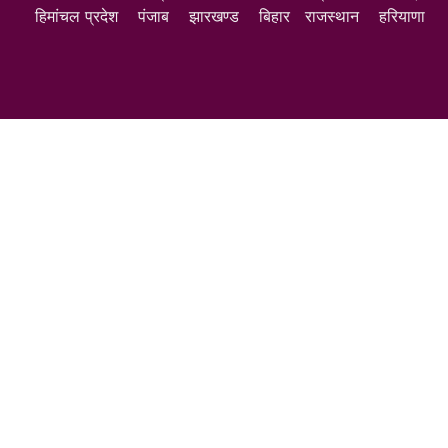
हिमांचल प्रदेश
पंजाब
झारखण्ड
बिहार
राजस्थान
हरियाणा