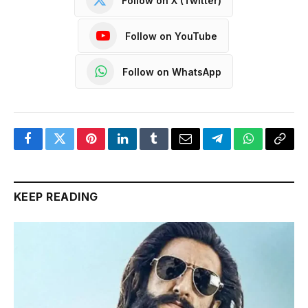
Follow on X (Twitter)
Follow on YouTube
Follow on WhatsApp
Facebook
Twitter
Pinterest
LinkedIn
Tumblr
Email
Telegram
WhatsApp
Copy
Link
KEEP READING