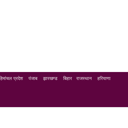
हिमांचल प्रदेश
पंजाब
झारखण्ड
बिहार
राजस्थान
हरियाणा