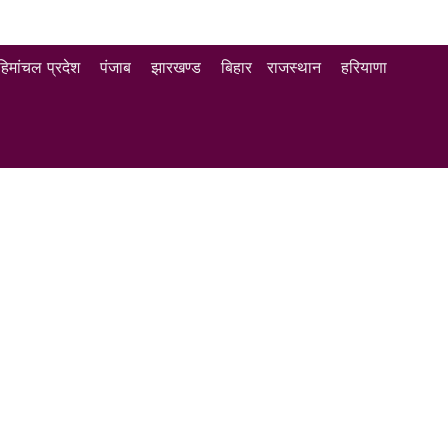
हिमांचल प्रदेश
पंजाब
झारखण्ड
बिहार
राजस्थान
हरियाणा