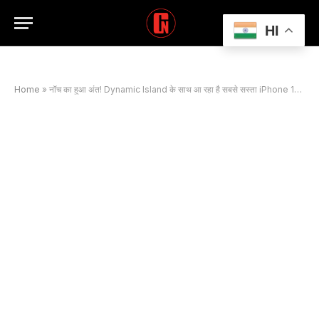
HI
Home
»
नॉच का हुआ अंत! Dynamic Island के साथ आ रहा है सबसे सस्ता iPhone 17e, जानें कब होगा लॉन्च