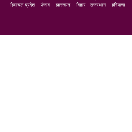
हिमांचल प्रदेश
पंजाब
झारखण्ड
बिहार
राजस्थान
हरियाणा