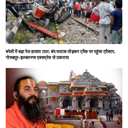
बरेली में बड़ा रेल हादसा टला: बंद फाटक तोड़कर ट्रैक पर पहुंचा ट्रैक्टर,
गोरखपुर-इज्जतनगर एक्सप्रेस से टकराया