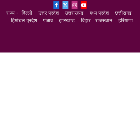
Facebook
X
Instagram
YouTube
राज्य -
दिल्ली
उत्तर प्रदेश
उत्तराखण्ड
मध्य प्रदेश
छत्तीसगढ़
(Twitter)
हिमांचल प्रदेश
पंजाब
झारखण्ड
बिहार
राजस्थान
हरियाणा