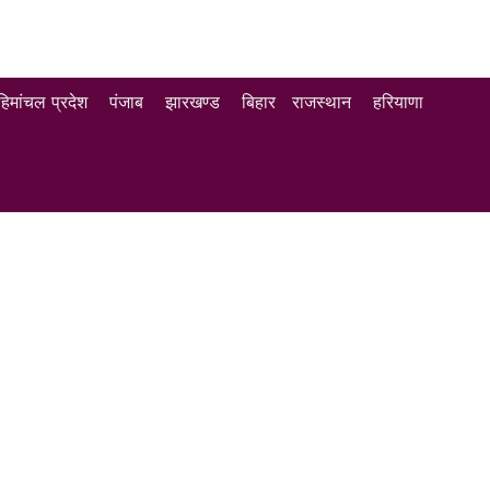
हिमांचल प्रदेश
पंजाब
झारखण्ड
बिहार
राजस्थान
हरियाणा