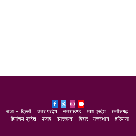
Facebook
X
Instagram
YouTube
राज्य -
दिल्ली
उत्तर प्रदेश
उत्तराखण्ड
मध्य प्रदेश
छत्तीसगढ़
(Twitter)
हिमांचल प्रदेश
पंजाब
झारखण्ड
बिहार
राजस्थान
हरियाणा