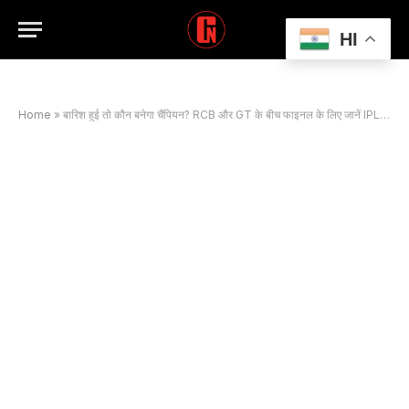
HI
Home
»
बारिश हुई तो कौन बनेगा चैंपियन? RCB और GT के बीच फाइनल के लिए जानें IPL का ‘रेन रूल’