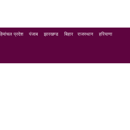
हिमांचल प्रदेश
पंजाब
झारखण्ड
बिहार
राजस्थान
हरियाणा