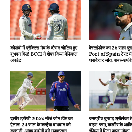
कोलंबो में प्रैक्टिस मैच के दौरान चोटिल हुए
वेस्टइंडीज का 26 साल पुर
शुभमन गिल! BCCI ने शेयर किया मेडिकल
Port of Spain टेस्ट में
अपडेट
धमाकेदार जीत, बाबर-शफी
दलीप ट्रॉफी 2026: नॉर्थ जोन टीम का
जसप्रीत बुमराह श्रीलंका ट
ऐलान! 24 साल के कन्हैया वाधवान को
बाहर! जम्मू-कश्मीर के आक
कप्तानी, आयुष बडोनी बने उपकप्तान
इंडिया में मिला पहला मौका