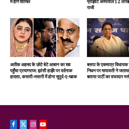
में होंगे शामिल
प्राइवेट अस्पताल ₹12 लाख
राजी
अतीक अहमद के छोटे बेटे आबान का शव
बसपा के एकमात्र विधायक 
पहुँचा प्रयागराज: झांसी हाईवे पर दर्दनाक
निधन पर मायावती ने जताय
हादसा, कसारी-मसारी में होगा सुपुर्द-ए-खाक
बताया पार्टी का वफादार स्त
Facebook
X
Instagram
YouTube