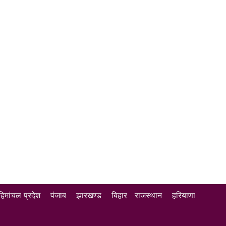
हिमांचल प्रदेश
पंजाब
झारखण्ड
बिहार
राजस्थान
हरियाणा