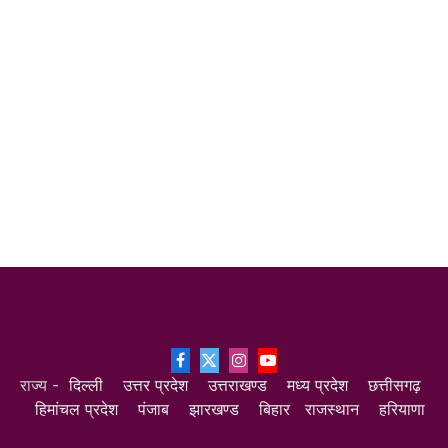
Facebook
X
Instagram
YouTube
राज्य -
दिल्ली
उत्तर प्रदेश
उत्तराखण्ड
मध्य प्रदेश
छत्तीसगढ़
(Twitter)
हिमांचल प्रदेश
पंजाब
झारखण्ड
बिहार
राजस्थान
हरियाणा