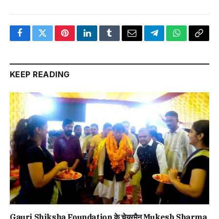
Facebook
Twitter
Pinterest
LinkedIn
Tumblr
Email
Telegram
WhatsApp
Copy
Link
KEEP READING
Gauri Shiksha Foundation के चेयरमैन Mukesh Sharma