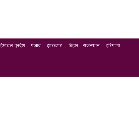
हिमांचल प्रदेश
पंजाब
झारखण्ड
बिहार
राजस्थान
हरियाणा