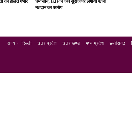
़िता की हालत गंभीर
घमासान, BJP ने जन सुराज पर लगाया फर्जी
मतदान का आरोप
राज्य -
दिल्ली
उत्तर प्रदेश
उत्तराखण्ड
मध्य प्रदेश
छत्तीसगढ़